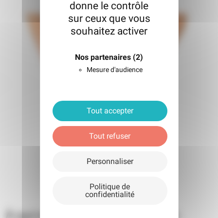
donne le contrôle
sur ceux que vous
souhaitez activer
Nos partenaires
(2)
Mesure d'audience
Tout accepter
Tout refuser
Personnaliser
Politique de
confidentialité
À qui s’adresse la liposuccion